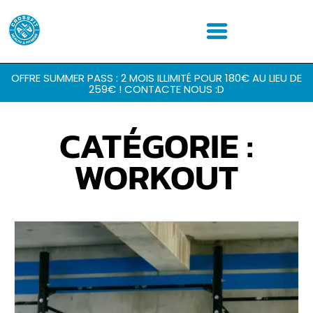
OFFRE SUMMER PASS : 2 MOIS ILLIMITÉ POUR 180€ AU LIEU DE
259€ ! CONTACTE NOUS :D
CATÉGORIE :
WORKOUT