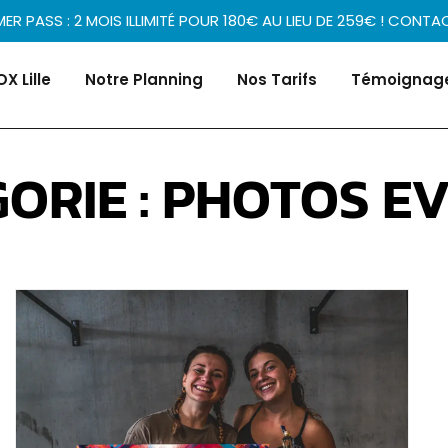
ER PASS : 2 MOIS ILLIMITÉ POUR 180€ AU LIEU DE 259€ ! CONTA
X Lille
Notre Planning
Nos Tarifs
Témoignag
ORIE : PHOTOS E