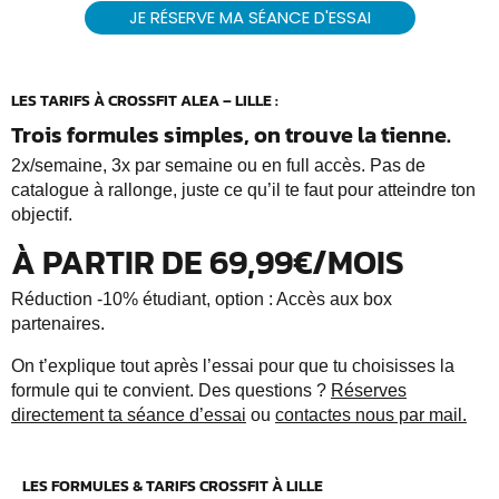
JE RÉSERVE MA SÉANCE D'ESSAI
LES TARIFS À CROSSFIT ALEA – LILLE :
Trois formules simples, on trouve la tienne.
2x/semaine, 3x par semaine ou en full accès. Pas de
catalogue à rallonge, juste ce qu’il te faut pour atteindre ton
objectif.
À PARTIR DE 69,99€/MOIS
Réduction -10% étudiant, option : Accès aux box
partenaires.
On t’explique tout après l’essai pour que tu choisisses la
formule qui te convient. Des questions ?
Réserves
directement ta séance d’essai
ou
contactes nous par mail.
LES FORMULES & TARIFS CROSSFIT À LILLE