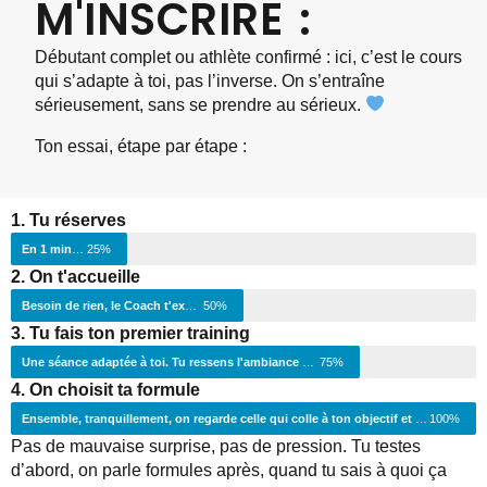
M'INSCRIRE :
Débutant complet ou athlète confirmé : ici, c’est le cours
qui s’adapte à toi, pas l’inverse. On s’entraîne
sérieusement, sans se prendre au sérieux.
Ton essai, étape par étape :
1. Tu réserves
En 1 minute via le formulaire.
25%
2. On t'accueille
Besoin de rien, le Coach t'expliquera tout.
50%
3. Tu fais ton premier training
Une séance adaptée à toi. Tu ressens l'ambiance et l'intensité.
75%
4. On choisit ta formule
Ensemble, tranquillement, on regarde celle qui colle à ton objectif et ton rythme.
100%
Pas de mauvaise surprise, pas de pression. Tu testes
d’abord, on parle formules après, quand tu sais à quoi ça